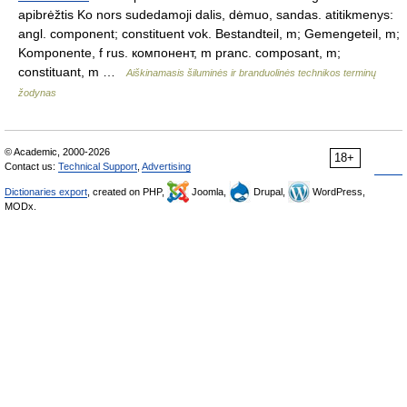
apibrėžtis Ko nors sudedamoji dalis, dėmuo, sandas. atitikmenys:
angl. component; constituent vok. Bestandteil, m; Gemengeteil, m;
Komponente, f rus. компонент, m pranc. composant, m;
constituant, m …
Aiškinamasis šiluminės ir branduolinės technikos terminų
žodynas
© Academic, 2000-2026
18+
Contact us:
Technical Support
,
Advertising
Dictionaries export
, created on PHP,
Joomla,
Drupal,
WordPress,
MODx.