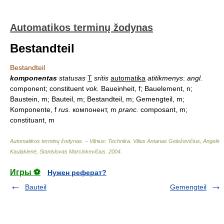
Automatikos terminų žodynas
Bestandteil
Bestandteil
komponentas
statusas
T
sritis
automatika
atitikmenys
:
angl.
component; constituent
vok.
Baueinheit, f; Bauelement, n;
Baustein, m; Bauteil, m; Bestandteil, m; Gemengteil, m;
Komponente, f
rus.
компонент, m
pranc.
composant, m;
constituant, m
Automatikos terminų žodynas. – Vilnius: Technika
.
Vilius Antanas Geleževičius, Angelė
Kaulakienė, Stanislovas Marcinkevičius
.
2004
.
Игры ⚽
Нужен реферат?
Bauteil
Gemengteil